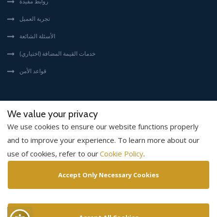
روابط مفيدة
تجربة العميل
الأسئلة الشائعة
خدمات القيمة المضافة (اختياري)
قواعد الأمن
We value your privacy
We use cookies to ensure our website functions properly
. جميع الحقوق محفوظه.
بي إل إس إنترناشيونال
(©) 2026
and to improve your experience. To learn more about our
.
Cookies policy
Cookie Policy
سياسة الخصوصية
إخلاء مسئولية
use of cookies, refer to our
الشروط و الأحكام
سياسة حقوق النشر
Accept Only Necessary Cookies